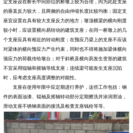
定支座设在桥长中间部位的桥墩上较为合理，闶为此处支座
的垂直反力较大，且两侧的自由仲缩长度比较均衡；固定支
座宜设置在具有较大支座反力的地方；墩顶横梁的横向刚度
较小时，应设置横向易转动的建筑支座；在同一桥墩上的几
个支座应具有相近的转动刚度；在预应乃梁上的支座不应该
对梁体的横向预应力产生约束，同时也不得将施加梁体横向
顸应力的荷载传给墩台；对于斜桥及横向芴发生变形的建筑
不宜采用辊轴和摇轴等线支座；连续梁可能发生支座沉陷
时，应考虑支座高度调整的对能性。
支座在使用年限中应定期进行养护，这些工作包括：钢
件的表面油漆、辊袖及摇轴转动部分定期擦洗并涂润滑油，
滑动支座不锈钢表面的接洗及检查支座钱栓等等。