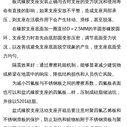
板式橡胶支座安装正确与否对支座的受力状况和使用寿
命有直接的影响，如果支座安放不平整，造成支座局部承
压，则支座在活载作用下会产生转动、滑移，甚至脱落。
在橡胶支座底面加一圈直径D＝2.5MM的半圆形橡胶圆
环，支座受力时首先由底部圆变形压密，调节底面受力状
况，以改善或避免支座底面脱空现象的产生，使支座底面受
力均匀。
隔震效果好：通过摩擦耗能机制，能够显著减少建筑物
或桥梁在地震中的响应，降低结构损伤和人员伤亡风险。
为减小凹氟板与不锈钢板之间的摩擦系数，四氟板表面
也可以和盆式橡胶支座的四氟板…样，压制成硅脂储油坑，
并徐以5201硅脂。
盆式橡胶支座活动支座开箱后要注意对聚四氟乙烯板和
不锈钢滑板的保护，防止划伤和赃物粘附于不锈钢滑板与聚