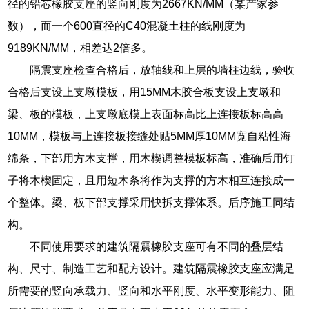
径的铅芯橡胶支座的竖向刚度为2667KN/MM（某产家参
数），而一个600直径的C40混凝土柱的线刚度为
9189KN/MM，相差达2倍多。
隔震支座检查合格后，放轴线和上层的墙柱边线，验收
合格后支设上支墩模板，用15MM木胶合板支设上支墩和
梁、板的模板，上支墩底模上表面标高比上连接板标高高
10MM，模板与上连接板接缝处贴5MM厚10MM宽自粘性海
绵条，下部用方木支撑，用木楔调整模板标高，准确后用钉
子将木楔固定，且用短木条将作为支撑的方木相互连接成一
个整体。梁、板下部支撑采用快拆支撑体系。后序施工同结
构。
不同使用要求的建筑隔震橡胶支座可有不同的叠层结
构、尺寸、制造工艺和配方设计。建筑隔震橡胶支座应满足
所需要的竖向承载力、竖向和水平刚度、水平变形能力、阻