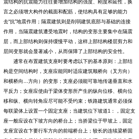
震结构的抗震能力往往要增加结构的强度、刚度和延性，换
言之必须增大构件的截面和配筋，使结构具有足够的能力
去“抗”地震作用；隔震建筑则是削弱建筑底部与基础的连接
作用，当隔震建筑遭受地震时，结构的变形主要集中在隔震
层，而上部结构则保持缓慢平动，这样上部结构楼层剪力和
层间变形就会显著减小，从而保障了上部结构的安全性。
逋常在布置建筑支座时要考虑以下的基本原则：上部结
构是空间结构时，支座应能同时适应建筑顺桥向（叉方向）
和横桥向…方向）的变形；支座必须能可靠地传递垂直和水
平反力；女座应使由于梁体变形所产生的纵向位移、横向位
移和纵、横向转角应尽可能不受约束；铁路建筑通常必须保
每联梁体上设置一个固定支座；当建筑位下坡道1：，固定支
座一般应设在下坡方向的桥台上；当挢梁位于甲坡上，固定
支座宜设在卞要行车方向的前端桥台上；较长的连续梁桥固