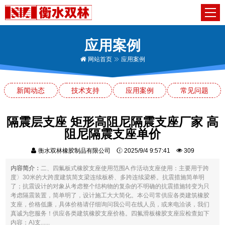
应用案例
网站首页
应用案例
新闻动态
技术支持
应用案例
常见问题
隔震层支座 矩形高阻尼隔震支座厂家 高
阻尼隔震支座单价
衡水双林橡胶制品有限公司
2025/9/4 9:57:41
309
内容简介：
二、四氟板式橡胶支座使用范围A.作活动支座使用：主要用于跨
度〉30米的大跨度建筑简支梁连续板桥、多跨连续梁桥。抗震措施简单明
了；抗震设计的对象从考虑整个结构物的复杂的不明确的抗震措施转变为只
考虑隔震装置，简单明了，设计施工大大简化。本公司常供应各类建筑橡胶
支座，价格低廉，具体价格请仔细询问我公司在线人员，或来电洽谈，我们
真诚为您服务！供应各类建筑橡胶支座价格。四氟滑板橡胶支座应检查如下
内容：A)支......