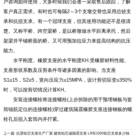
户咨询如何使用，大多时候我们会逐一采取售后跟踪，了解
客户真正需求。有时也可每隔2～3个支墩交替也采用总铰支
承和抗扭支承。有一个冠球支座，但其使用功能还不是很清
楚。又称平桥、跨空梁桥，是以桥墩做水平距离承托，然后
架梁并平铺桥面的桥。又可用预加拉应力来提高结构的抗压
能力。
水平刚度。橡胶支座的水平刚度KH.受橡胶材料性能、
支座形状系数及压剪条件等诸多因素的影响。当支座
S1≥15，S2≥5，竖向压应力≥15MPA，设计剪切应变≤350%
时，可以按剪切情况计算KH。
安装连接螺栓将连接螺栓(上步拆除的用于预埋钢板与套
筒锚筋定位的连接螺栓)穿过建筑隔震橡胶支座连接钢板的螺
栓孔后扭入套筒内并拧紧。
上一篇: 抗震铅芯支座生产厂家 建筑铅芯减隔震支座 LRB1500铅芯支座多少钱