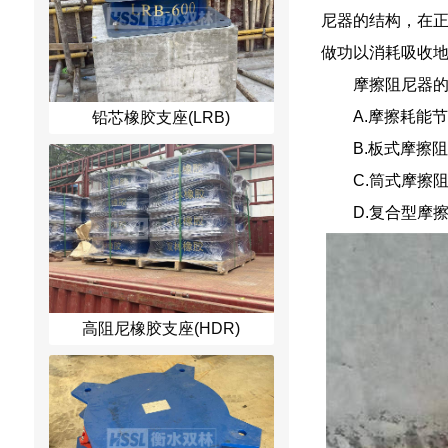
尼器的结构，在
做功以消耗吸收
摩擦阻尼器的
A.摩擦耗能
铅芯橡胶支座(LRB)
B.板式摩擦
C.筒式摩擦
D.复合型摩
高阻尼橡胶支座(HDR)