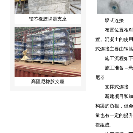
铅芯橡胶隔震支座
墙式连接
布置位置相
置。混凝土的使
式连接主要由钢
施工流程如
施工准备→
尼器
高阻尼橡胶支座
支撑式连接
新建项目和
构梁的负担，但
量也有一定的提
接组成。