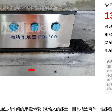
1
联
邮箱
网
地
内
造
的
不
地
的
耗能
，通过构件间的摩擦滑移消耗输入的能量，因其构造简单、性能