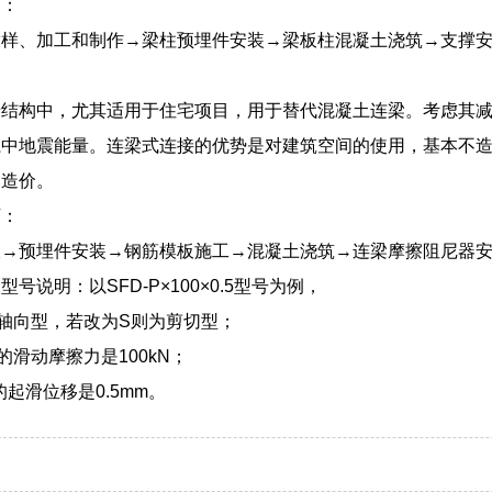
下：
放样、加工和制作→梁柱预埋件安装→梁板柱混凝土浇筑→支撑
墙结构中，尤其适用于住宅项目，用于替代混凝土连梁。考虑其
系中地震能量。连梁式连接的优势是对建筑空间的使用，基本不
的造价。
下：
收→预埋件安装→钢筋模板施工→混凝土浇筑→连梁摩擦阻尼器
号说明：以SFD-P×100×0.5型号为例，
轴向型，若改为S则为剪切型；
的滑动摩擦力是100kN；
的起滑位移是0.5mm。