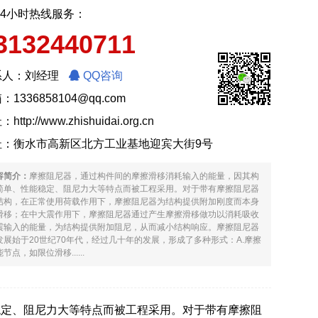
24小时热线服务：
3132440711
系人：刘经理
QQ咨询
：1336858104@qq.com
址：
http://www.zhishuidai.org.cn
址：衡水市高新区北方工业基地迎宾大街9号
容简介：
摩擦阻尼器，通过构件间的摩擦滑移消耗输入的能量，因其构
简单、性能稳定、阻尼力大等特点而被工程采用。对于带有摩擦阻尼器
结构，在正常使用荷载作用下，摩擦阻尼器为结构提供附加刚度而本身
滑移；在中大震作用下，摩擦阻尼器通过产生摩擦滑移做功以消耗吸收
震输入的能量，为结构提供附加阻尼，从而减小结构响应。摩擦阻尼器
发展始于20世纪70年代，经过几十年的发展，形成了多种形式：A.摩擦
节点，如限位滑移......
稳定、阻尼力大等特点而被工程采用。对于带有摩擦阻