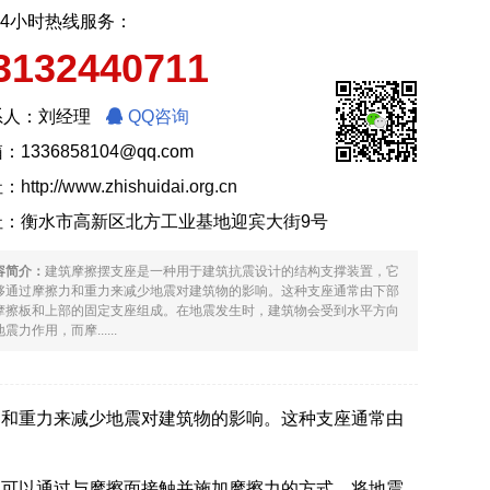
24小时热线服务：
3132440711
系人：刘经理
QQ咨询
：1336858104@qq.com
址：
http://www.zhishuidai.org.cn
址：衡水市高新区北方工业基地迎宾大街9号
容简介：
建筑摩擦摆支座是一种用于建筑抗震设计的结构支撑装置，它
够通过摩擦力和重力来减少地震对建筑物的影响。这种支座通常由下部
摩擦板和上部的固定支座组成。在地震发生时，建筑物会受到水平方向
震力作用，而摩......
力和重力来减少地震对建筑物的影响。这种支座通常由
板可以通过与摩擦面接触并施加摩擦力的方式，将地震