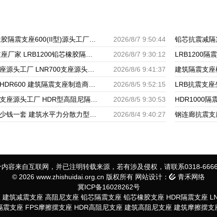
铅芯支座价格 LRB橡胶隔震支座600(II型)源头工厂 LRB橡胶隔震支座1300
2026/8/7 9:50:44
LRB1000铅芯隔震支座厂家 LRB1200铅芯橡胶隔震支座生产厂家 建筑LNG隔震支座
2026/8/7 9:30:12
建筑圆形橡胶隔震支座源头工厂 LNR700支座源头工厂 LRB1100铅芯隔震支座多少钱
2026/8/6 9:41:37
建筑高阻尼隔震支座HDR600 建筑隔震支座制造商源头工厂 建筑隔震支座LNR800生产厂家
2026/8/5 9:52:15
高阻尼橡胶隔震支座支座源头工厂 HDR型高阻尼隔震支座厂家电话 建筑高阻尼减震隔震支座厂家
2026/8/5 9:30:53
建筑摩擦隔震支座多少钱一套 建筑水平力分散力型橡胶隔震支座厂家 高阻尼HDR橡胶隔震支座什么价格
2026/8/4 9:40:27
内容来自互联网，并已注明转载来源，若有涉及侵权，请联系0318-6666
© 2026 www.zhishuidai.org.cn 版权所有 网站设计：
青禾网络
冀ICP备16028262号
座
建筑减震支座
高阻尼支座
铅芯隔震支座
铅芯橡胶支座
HDR隔震支座
L
S隔震支座
FPS摩擦摆支座
HDR高阻尼支座
建筑高阻尼支座
建筑摩擦摆支