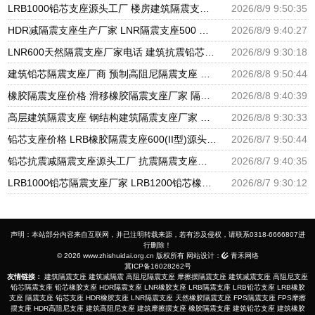
LRB1000铅芯支座源头工厂 楼房建筑隔震支座厂家 高层橡胶隔震支座什么价格
2026/8/9 9:50:35
HDR减隔震支座生产厂家 LNR隔震支座500 房建橡胶抗震支座源头工厂
2026/8/9 9:40:27
LNR600天然隔震支座厂家电话 建筑抗震铅芯支座源头工厂 建筑橡胶减振支座生产厂家
2026/8/9 9:30:18
建筑铅芯隔震支座厂商 预制高阻尼隔震支座 HDR800高阻尼橡胶隔震支座厂家电话
2026/8/8 9:50:44
橡胶隔震支座价格 滑移橡胶隔震支座厂家 隔震橡胶支座报价
2026/8/8 9:40:39
高层建筑隔震支座 钢结构建筑隔震支座厂家 建筑橡胶隔震支座LRB500厂家
2026/8/8 9:30:33
铅芯支座价格 LRB橡胶隔震支座600(II型)源头工厂 LRB橡胶隔震支座1300
2026/8/7 9:50:44
铅芯抗震减隔震支座源头工厂 抗震隔震支座工厂生产厂家 建筑非连续端铅芯橡胶隔震支座厂家
2026/8/7 9:40:35
LRB1000铅芯隔震支座厂家 LRB1200铅芯橡胶隔震支座生产厂家 建筑LNG隔震支座
2026/8/7 9:30:12
声明：本站部分内容来自互联网，并已注明转载来源，若有涉及侵权，请联系0318-6666807进
行删除！
© 2026 www.zhishuidai.org.cn 版权所有 网站设计：
青禾网络
冀ICP备16028262号
友情链接：
建筑隔震支座
建筑减隔震
高阻尼隔震支座
摩擦摆隔震支座
建筑减震支座
高阻尼支座
铅芯隔震支座
铅芯橡胶支座
HDR隔震支座
LNR橡胶支座
LRB隔震支座
LRB铅芯支座
LRB橡胶
支座
隔震支座
铅芯支座
HDR橡胶支座
LNR隔震支座
天然橡胶隔震支座
FPS隔震支座
FPS摩擦
摆支座
HDR高阻尼支座
建筑高阻尼支座
建筑摩擦摆支座
橡胶隔震支座
建筑铅芯支座
建筑橡胶