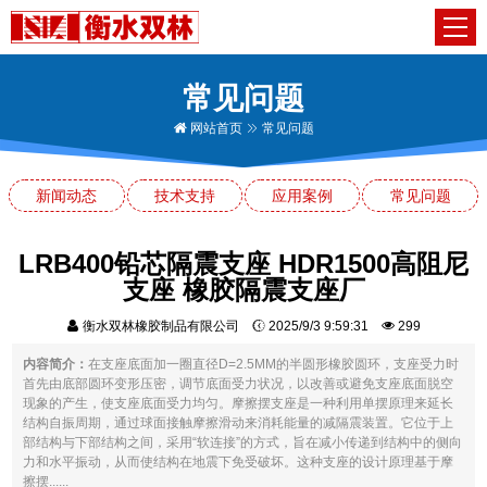
常见问题
网站首页
常见问题
新闻动态
技术支持
应用案例
常见问题
LRB400铅芯隔震支座 HDR1500高阻尼
支座 橡胶隔震支座厂
衡水双林橡胶制品有限公司
2025/9/3 9:59:31
299
内容简介：
在支座底面加一圈直径D=2.5MM的半圆形橡胶圆环，支座受力时
首先由底部圆环变形压密，调节底面受力状况，以改善或避免支座底面脱空
现象的产生，使支座底面受力均匀。摩擦摆支座是一种利用单摆原理来延长
结构自振周期，通过球面接触摩擦滑动来消耗能量的减隔震装置。它位于上
部结构与下部结构之间，采用“软连接”的方式，旨在减小传递到结构中的侧向
力和水平振动，从而使结构在地震下免受破坏。这种支座的设计原理基于摩
擦摆......