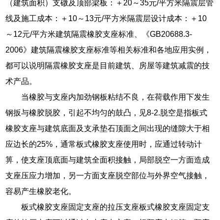
（建筑面积）支礅及顶部梁板：＋20～35元/平方米隔震层管
线及施工成本：＋10～13元/平方米隔震层设计成本：＋10
～12元/平方米建筑隔震橡胶支座标准、《GB20688.3-
2006》建筑隔震橡胶支座标准等相关标准和各地应用实例，
都可以说明隔震橡胶支座是目前建筑、房屋等建筑减震的技
术产品。
当橡胶与支座内加劲钢板粘结不良，在荷载作用下发生
钢扳与橡胶脱胶，引起不均匀的鼓凸，见8-2.脱空是指板式
橡胶支座与建筑底面及支承垫石顶面之间出现的缝隙大于相
应边长的25%，通常板式橡胶支座使用时，应通过转动计
箅，使支座顶底面与建筑全面积接触，局部脱空一方面造成
支座压应力增加，另一方面支座脱空部位与外界空气接触，
容易产生橡胶老化。
板式橡胶支座固定支座的拉压支座板式橡胶支座固定支