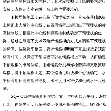
制造商的商标或永久性标记；其次应按照设计纸的要求进行
安装；应保证支座在墩、台上的位置要准确。
下预埋板施工：在安装下预埋板之前，首先在基础底板
上标识出支墩的中心线，在四周墙壁上标识出下预埋板的标
高控制线，根据此中心线和标高控制线确定下预埋板的位
臵，通过在隔震下支墩四角焊钢筋棍的方式来调整下预埋板
的标高、位臵及平整度，要求钢筋棍断面平齐且焊接后顶面
标高相同，以保证下预埋板可以在钢筋棍上平动，从而确定
下预埋板的准确位臵。用短钢筋分别与螺栓套筒和支墩箍筋
焊接，将下预埋板固定。其位臵通过轴线和中心线确定，水
平标高用标高控制线控制。水平度用水准仪和机械水平尺检
测。
GQF-C型伸缩缝具有连结可靠，与桥面接合平顺，密封
止水、伸缩灵活，行车平稳，使用寿命长的特点。GYZF4板