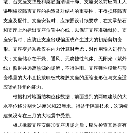
墩、台支座支垫处和梁底面清理干净。支座安装前应向工人
讲明橡胶隔震支座的构造及对结构的重要性，不得损坏隔震
支座及配件。支座安装时，应按照设计纸要求，在支承垫石
和支座上均标出支座位置中心线，以保证支座准确就位。支
座安装时，应防止支座出现偏压或产生过大的初始剪切变
形。支座变异系数仅在内力计算时考虑，对作用输入进行放
大；支座储存在干燥、通风、无腐蚀性气体、无阳光（紫外
线）照射并远离热源的场所，不得淋雨。支座弹性模量与形
变模量的大小直接放映板式橡胶支座的压缩变形值与支座适
应梁的转角的能力。
根据相对地面结构位移数据，前面提到的两幢建筑的大
水平位移分别为14厘米和23厘米。得益于隔震技术，这两幢
建筑没有在三月的大地震中受损。
板式橡胶支座安装①支座进场之后，应先检查其是否有