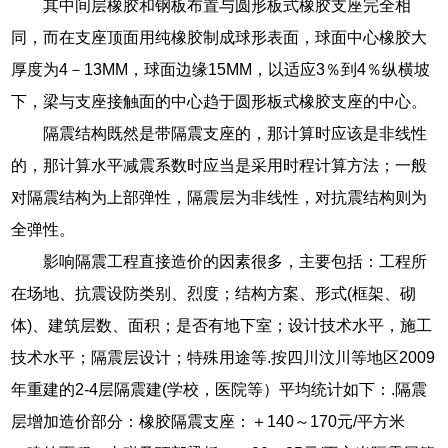
其中间层橡胶和钢板布置与圆形板式橡胶支座完全相
同，而在支座顶面用纯橡胶制成球形表面，球面中心橡胶大
厚度为4－13MM，球面边缘15MM，以适应3％到4％纵横坡
下，梁与支座接触面的中心趋于圆形板式橡胶支座的中心。
隔震结构既然是带隔震支座的，那计算时应该是非线性
的，那计算水平减震系数时应当是采用时程计算方法；一般
对隔震结构为上部弹性，隔震层为非线性，对抗震结构则为
全弹性。
影响隔震工程直接造价的因素很多，主要包括：工程所
在场地、抗震设防类别、烈度；结构方案、形式(框架、砌
体)、建筑层数、面积；是否有地下室；设计技术水平，施工
技术水平；隔震层设计；特殊用途等.按四川汶川等地区2009
年重建的2-4层隔震建(学校，医院等）平均统计如下：.隔震
层增加造价部分：橡胶隔震支座：＋140～170元/平方米