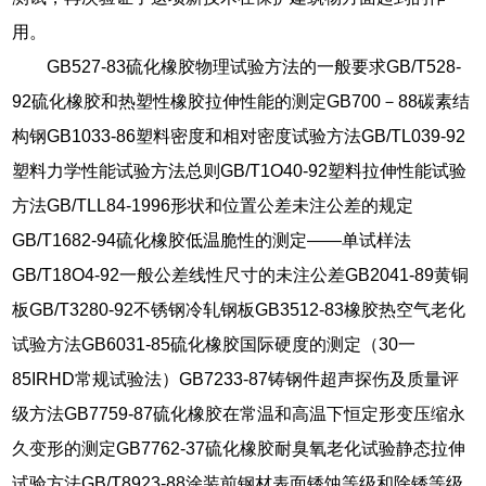
用。
GB527-83硫化橡胶物理试验方法的一般要求GB/T528-
92硫化橡胶和热塑性橡胶拉伸性能的测定GB700－88碳素结
构钢GB1033-86塑料密度和相对密度试验方法GB/TL039-92
塑料力学性能试验方法总则GB/T1O40-92塑料拉伸性能试验
方法GB/TLL84-1996形状和位置公差未注公差的规定
GB/T1682-94硫化橡胶低温脆性的测定——单试样法
GB/T18O4-92一般公差线性尺寸的未注公差GB2041-89黄铜
板GB/T3280-92不锈钢冷轧钢板GB3512-83橡胶热空气老化
试验方法GB6031-85硫化橡胶国际硬度的测定（30一
85IRHD常规试验法）GB7233-87铸钢件超声探伤及质量评
级方法GB7759-87硫化橡胶在常温和高温下恒定形变压缩永
久变形的测定GB7762-37硫化橡胶耐臭氧老化试验静态拉伸
试验方法GB/T8923-88涂装前钢材表面锈蚀等级和除锈等级