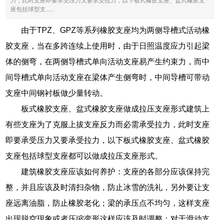
力，此时支座即要承受压力又要承受拉力，以下板式橡胶支座、盆式橡胶支
座包括球型支......
由于TPZ、GPZ等系列橡胶支座均为两侧导槽式活动橡
胶支座，当在多跨连续上使用时，由于日照温度应力引起梁
体的侧弯，在两侧导槽式单向活动支座易产生约束力，而中
间导槽式单向活动支座在梁体产生侧弯时，中间导槽可带动
支座中间钢衬板做少量转动。
板式橡胶支座、盆式橡胶支座做成拉压支座形式建筑上
有些支座为了克服上拔支座反力而必需承受拉力，此时支座
即要承受压力又要承受拉力，以下板式橡胶支座、盆式橡胶
支座包括球型支座都可以做成拉压支座形式。
建筑橡胶支座应该如何养护：支座的各部分应该保持完
整，并且应该及时清扫杂物，防止冰雪的洗礼，另外要让支
座远离油脂，防止橡胶老化；梁的承压点不均匀，这样支座
出现脱空现象或者压缩变形这样应该及时调整；对于滑动支