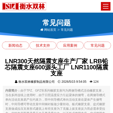
常见问题
网站首页
常见问题
新闻动态
技术支持
应用案例
常见问题
LNR300天然隔震支座生产厂家 LRB铅
芯隔震支座600源头工厂 LNR1100隔震
支座
衡水双林橡胶制品有限公司
2026/5/15 9:54:05
124
内容简介：
由于TPZ、GPZ等系列橡胶支座均为两侧导槽式活动橡胶支座，
当在多跨连续上使用时，由于日照温度应力引起梁体的侧弯，在两侧导槽式
单向活动支座易产生约束力，而中间导槽式单向活动支座在梁体产生侧弯
时，中间导槽可带动支座中间钢衬板做少量转动。板式橡胶支座、盆式橡胶
支座做成拉压支座形式建筑上有些支座为了克服上拔支座反力而必需承受拉