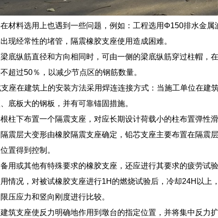
在材料选用上也遇到一些问题，例如：工程选用Φ150排水金
段出现经常性的堵管，隔震橡胶支座使用造成困难。
梁底纵筋直径和方向相同时，可由一侧的梁底纵筋穿过柱帽，在受
不超过50％，以减少节点区的钢筋数量。
式支座在建筑上的安装方法采用焊连连接方式：当施工单位在建
顶、底板大的钢板，并有可靠锚固措施。
每根柱下布置一个隔震支座，对应长期设计荷载小的柱布置弹性
，隔震层大变形由橡胶隔震支座确定，铅芯支座主要布置在隔震
座位置得到控制。
备用或其他有特殊要求的橡胶支座，还应进行其要求的疲劳试验
用情况，对被试橡胶支座进行1H的燃烧试验后，冷却24H以上
极限压应力和竖向刚度进行比较。
路建筑支座使反力明确地作用到墩台的指定位置，并将集中反力