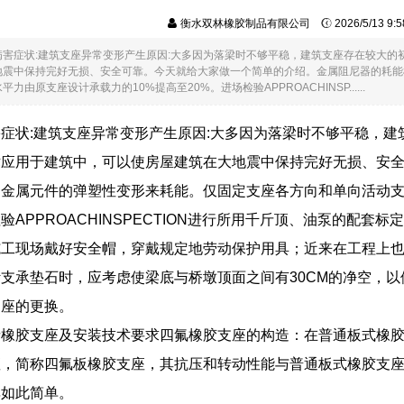
衡水双林橡胶制品有限公司
2026/5/13 9
病害症状:建筑支座异常变形产生原因:大多因为落梁时不够平稳，建筑支座存在较大
地震中保持完好无损、安全可靠。今天就给大家做一个简单的介绍。金属阻尼器的耗能
由原支座设计承载力的10%提高至20%。进场检验APPROACHINSP......
症状:建筑支座异常变形产生原因:大多因为落梁时不够平稳，
术应用于建筑中，可以使房屋建筑在大地震中保持完好无损、安
金属元件的弹塑性变形来耗能。仅固定支座各方向和单向活动支
验APPROACHINSPECTION进行所用千斤顶、油泵的配套
施工现场戴好安全帽，穿戴规定地劳动保护用具；近来在工程上
支承垫石时，应考虑使梁底与桥墩顶面之间有30CM的净空，
文座的更换。
烯橡胶支座及安装技术要求四氟橡胶支座的构造：在普通板式橡
座，简称四氟板橡胶支座，其抗压和转动性能与普通板式橡胶支
非如此简单。