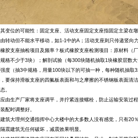
按其变位的可能性：固定支座、活动支座固定支座指固定主梁在
由转动但不能水平移动，如1-1中的A；活动支座则只传递竖向
式橡胶支座抽检项目及频率？板式橡胶支座检测项目：原材料（
规格不少于3块）；解剖试验（每300块随机抽取1块橡胶层数
强度（抽3中规格，用量100块以下的可抽一种，每种随机抽取
要，要保持滑板支座的四氟板表面和与之摩擦的不锈钢板表面清
状态。
，应由生产厂家将支座调平，并拧紧连接螺栓，防止运输安装过
内装配时调整好。
建筑大理州交通指挥中心大楼中的大多数人没有感觉，只有20
，隔震建筑无任何破坏，减震效果明显。