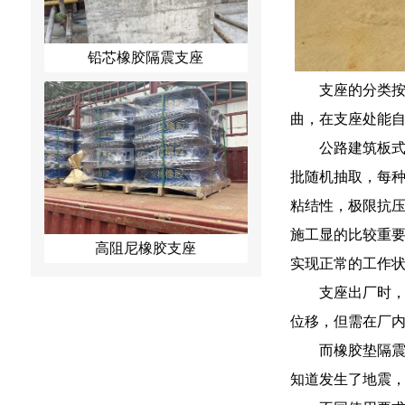
铅芯橡胶隔震支座
支座的分类
曲，在支座处能自
公路建筑板
批随机抽取，每种
粘结性，极限抗压
施工显的比较重
高阻尼橡胶支座
实现正常的工作
支座出厂时
位移，但需在厂
而橡胶垫隔震
知道发生了地震