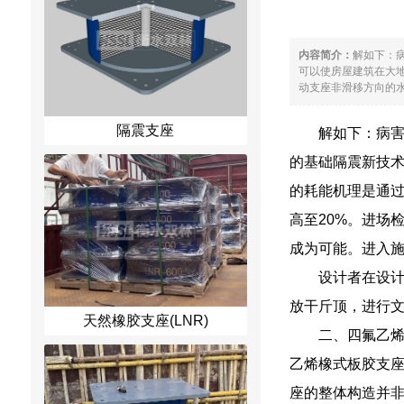
内容简介：
解如下：
可以使房屋建筑在大
动支座非滑移方向的水平力
隔震支座
解如下：病害
的基础隔震新技
的耗能机理是通过
高至20%。进场检
成为可能。进入
设计者在设计
放干斤顶，进行
天然橡胶支座(LNR)
二、四氟乙
乙烯橡式板胶支
座的整体构造并